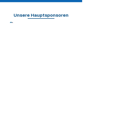
Unsere Hauptsponsoren
Unsere Sponsoren
Impressum
Datenschutz
Fanshop
Klubkasse
© 2026 by TuS 1947 Radis