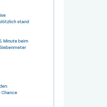
ise 
lötzlich stand 
. Minute beim 
 Siebenmeter 
den:
e Chance 