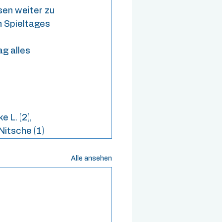
en weiter zu 
 Spieltages 
g alles 
 L. (2), 
Nitsche (1)
Alle ansehen