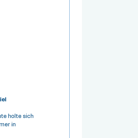
iel
te holte sich 
mer in 