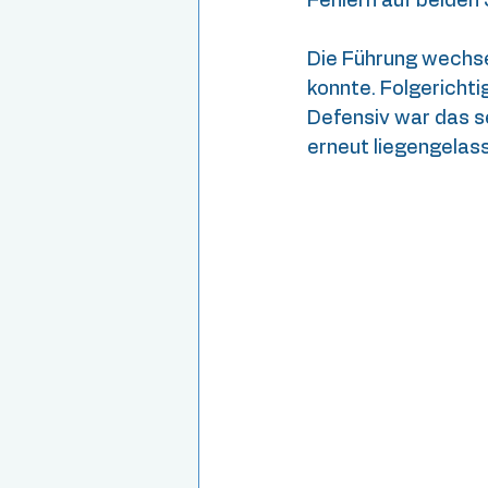
Fehlern auf beiden 
Die Führung wechsel
konnte. Folgerichti
Defensiv war das se
erneut liegengela