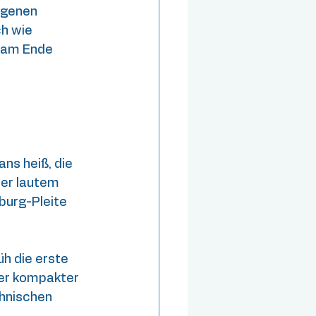
ngenen 
h wie 
 am Ende 
ns heiß, die 
ter lautem 
burg-Pleite 
h die erste 
ier kompakter 
hnischen 