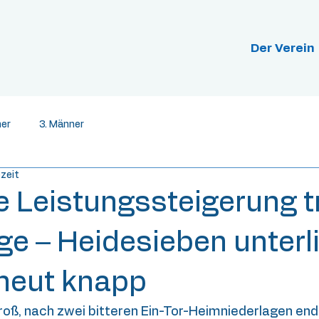
Der Verein
ner
3. Männer
ezeit
e Leistungssteigerung t
ge – Heidesieben unterl
neut knapp
oß, nach zwei bitteren Ein-Tor-Heimniederlagen endl