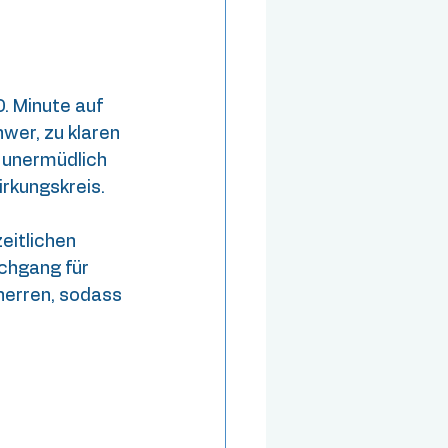
. Minute auf 
wer, zu klaren 
 unermüdlich 
rkungskreis.
eitlichen 
chgang für 
herren, sodass 