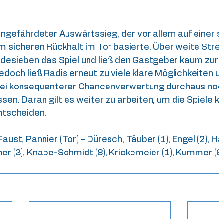
ungefährdeter Auswärtssieg, der vor allem auf einer 
m sicheren Rückhalt im Tor basierte. Über weite Str
eidesieben das Spiel und ließ den Gastgeber kaum zur
doch ließ Radis erneut zu viele klare Möglichkeiten 
bei konsequenterer Chancenverwertung durchaus no
sen. Daran gilt es weiter zu arbeiten, um die Spiele k
ntscheiden.
Faust, Pannier (Tor) – Düresch, Täuber (1), Engel (2), Ha
er (3), Knape-Schmidt (8), Krickemeier (1), Kummer (6)