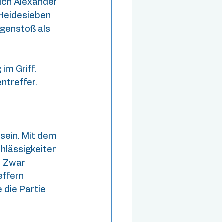
ich Alexander 
Heidesieben 
genstoß als 
im Griff. 
ntreffer.
sein. Mit dem 
hlässigkeiten 
. Zwar 
effern 
die Partie 